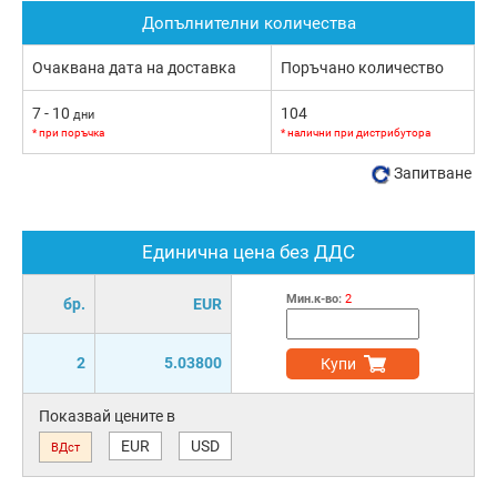
Допълнителни количества
Очаквана дата на доставка
Поръчано количество
7 - 10
104
дни
* при поръчка
* налични при дистрибутора
Запитване
Единична цена без ДДС
Мин.к-во:
2
бр.
EUR
2
5.03800
Купи
Показвай цените в
EUR
USD
ВДст