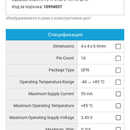
Код за поръчка:
10954057
Изображението е само с илюстративна цел!
Спецификация
Dimensions
4 x 4 x 0.9mm
Pin Count
16
Package Type
QFN
Operating Temperature Range
-40 → +85 °C
Maximum Supply Current
55 mA
Maximum Operating Temperature
+85 °C
Maximum Operating Supply Voltage
3.45 V
Maximum Jitter
0.2UI