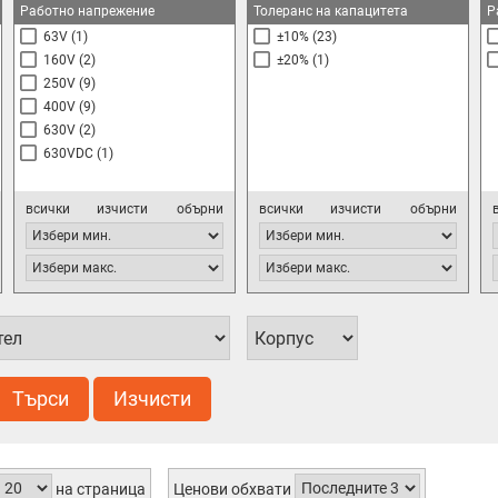
Работно напрежение
Толеранс на капацитета
Р
63V
(1)
±10%
(23)
160V
(2)
±20%
(1)
250V
(9)
400V
(9)
630V
(2)
630VDC
(1)
всички
изчисти
обърни
всички
изчисти
обърни
Търси
Изчисти
на страница
Ценови обхвати