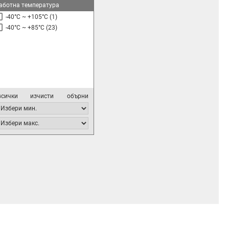
аботна температура
-40°C ~ +105°C
(1)
-40°C ~ +85°C
(23)
всички
изчисти
обърни