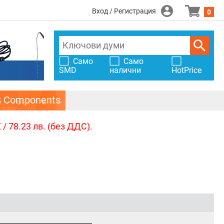
Вход / Регистрация
0
Само
Само
SMD
налични
HotPrice
S Components
/ 78.23 лв. (без ДДС).