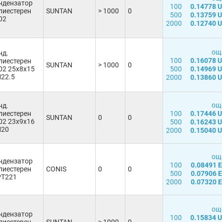
ндензатор
100
0.14778 
лиестерен
SUNTAN
> 1000
0
500
0.13759 
02
2000
0.12740 
още
нд.
100
0.16078 
лиестерен
SUNTAN
> 1000
0
02 25x8x15
500
0.14969 
22.5
2000
0.13860 
още
нд.
лиестерен
100
0.17446 
SUNTAN
0
0
02 23x9x16
500
0.16243 
20
2000
0.15040 
още
ндензатор
100
0.08491 
лиестерен
CONIS
0
0
500
0.07906 
T221
2000
0.07320 
още
ндензатор
100
0.15834 