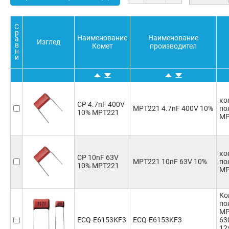
С
р
Наименование
Наименование
а
Изглед
в
Комет
производител
н
и
ко
CP 4.7nF 400V
MPT221 4.7nF 400V 10%
по
10% MPT221
MP
ко
CP 10nF 63V
MPT221 10nF 63V 10%
по
10% MPT221
MP
Ко
по
MP
ECQ-E6153KF3
ECQ-E6153KF3
63
12