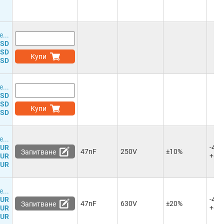
...
USD
USD
Купи
USD
...
USD
USD
Купи
USD
...
EUR
-40°
47nF
250V
±10%
Запитване
+85
EUR
EUR
...
EUR
-40°
47nF
630V
±20%
Запитване
+85
EUR
EUR