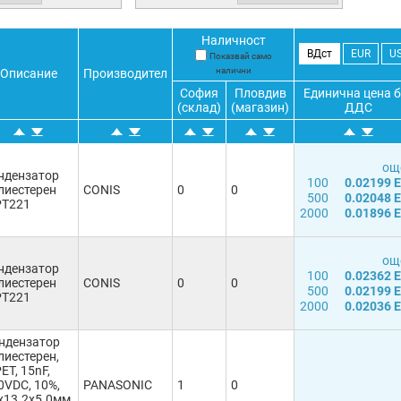
Наличност
ВДст
EUR
U
Показвай само
налични
Описание
Производител
София
Пловдив
Единична цена б
(склад)
(магазин)
ДДС
още
ндензатор
100
0.02199 
лиестерен
CONIS
0
0
500
0.02048 
T221
2000
0.01896 
още
ндензатор
100
0.02362 
лиестерен
CONIS
0
0
500
0.02199 
T221
2000
0.02036 
ндензатор
лиестерен,
ET, 15nF,
0VDC, 10%,
PANASONIC
1
0
x13.2x5.0мм,