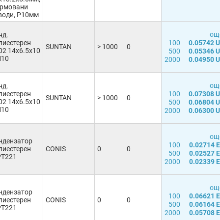
рмовани
води, P10мм
още
нд.
лиестерен
100
0.05742 
SUNTAN
> 1000
0
02 14x6.5x10
500
0.05346 
10
2000
0.04950 
още
нд.
лиестерен
100
0.07308 
SUNTAN
> 1000
0
02 14x6.5x10
500
0.06804 
10
2000
0.06300 
още
ндензатор
100
0.02714 
лиестерен
CONIS
0
0
500
0.02527 
T221
2000
0.02339 
още
ндензатор
100
0.06621 
лиестерен
CONIS
0
0
500
0.06164 
T221
2000
0.05708 