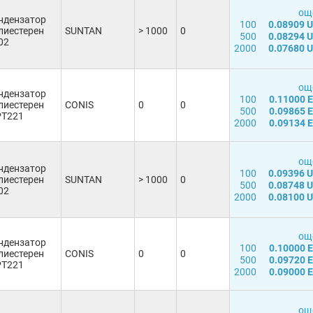
още
ндензатор
100
0.08909 
лиестерен
SUNTAN
> 1000
0
500
0.08294 
02
2000
0.07680 
още
ндензатор
100
0.11000 
лиестерен
CONIS
0
0
500
0.09865 
T221
2000
0.09134 
още
ндензатор
100
0.09396 
лиестерен
SUNTAN
> 1000
0
500
0.08748 
02
2000
0.08100 
още
ндензатор
100
0.10000 
лиестерен
CONIS
0
0
500
0.09720 
T221
2000
0.09000 
още