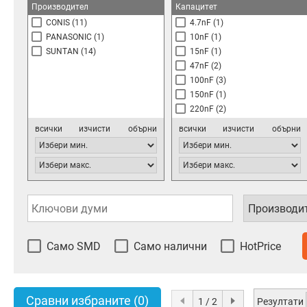
Производител
Капацитет
CONIS
(11)
4.7nF
(1)
PANASONIC
(1)
10nF
(1)
SUNTAN
(14)
15nF
(1)
47nF
(2)
100nF
(3)
150nF
(1)
220nF
(2)
330nF
(2)
всички
изчисти
обърни
всички
изчисти
обърни
470nF
(2)
680nF
(1)
820nF
(1)
1.0uF
(2)
1.2uF
(1)
1.5uF
(1)
2.2uF
(3)
Само SMD
Само налични
HotPrice
Сравни избраните
(0)
Резултати
1 / 2