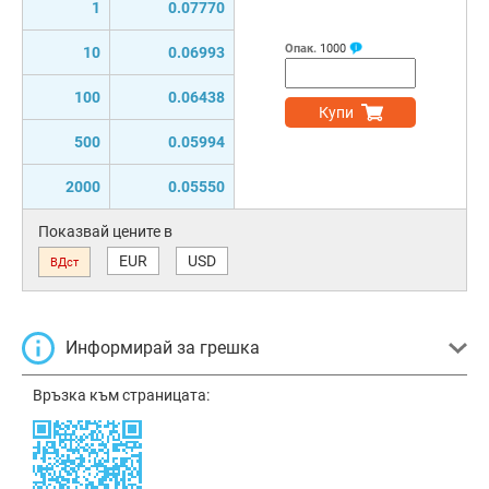
1
0.07770
Опак.
1000
10
0.06993
100
0.06438
Купи
500
0.05994
2000
0.05550
Показвай цените в
EUR
USD
ВДст
Информирай за грешка
Връзка към страницата: