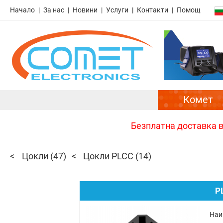
Начало
За нас
Новини
Услуги
Контакти
Помощ
Комет
Безплатна доставка в 
Цокли
(47)
Цокли PLCC
(14)
P
Наи