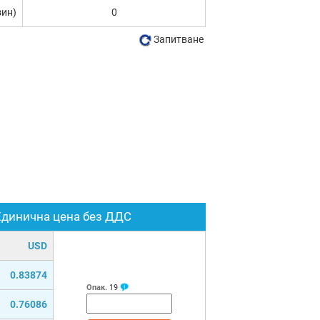
зин)
0
Запитване
Единична цена без ДДС
USD
0.83874
Опак.
19
0.76086