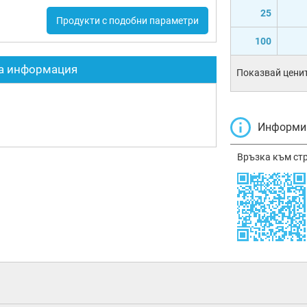
25
Продукти с подобни параметри
100
а информация
Показвай ценит
Информир
Връзка към ст