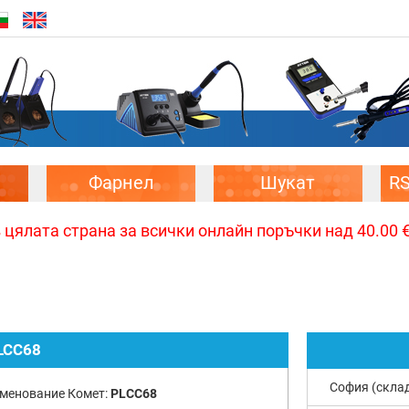
Фарнел
Шукат
R
цялата страна за всички онлайн поръчки над 40.00 € 
LCC68
София (скла
менование Комет:
PLCC68