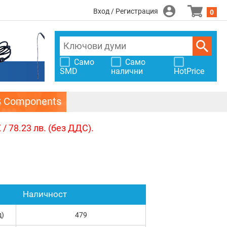
Вход / Регистрация
0
Само
Само
SMD
налични
HotPrice
S Components
/ 78.23 лв. (без ДДС).
Наличност
д)
479