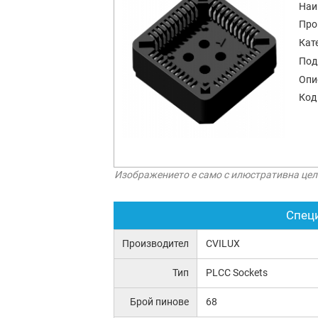
Наи
Про
Кат
Под
Опи
Код
Изображението е само с илюстративна цел
Спец
Производител
CVILUX
Тип
PLCC Sockets
Брой пинове
68