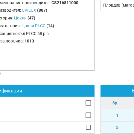
менование производител:
CS216811000
Пловдив (мага
изводител:
CVILUX
(887)
егория:
Цокли
(47)
категория:
Цокли PLCC
(14)
сание:
цокъл PLCC 68 pin
 за поръчка:
1013
!
ификация
бр.
1
5