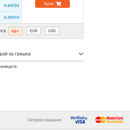
Купи
0.64703
0.59910
е в
EUR
USD
ВДст
ай за грешка
раницата:
Сигурно плащане