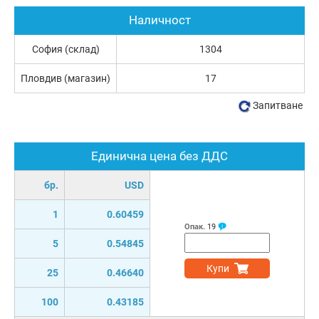
Наличност
София (склад)
1304
Пловдив (магазин)
17
Запитване
Единична цена без ДДС
бр.
USD
1
0.60459
Опак.
19
5
0.54845
Купи
25
0.46640
100
0.43185