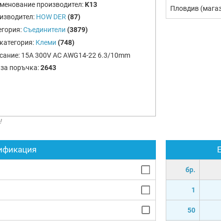
менование производител:
K13
Пловдив (мага
изводител:
HOW DER
(87)
егория:
Съединители
(3879)
категория:
Клеми
(748)
сание:
15A 300V AC AWG14-22 6.3/10mm
 за поръчка:
2643
!
ификация
бр.
1
50