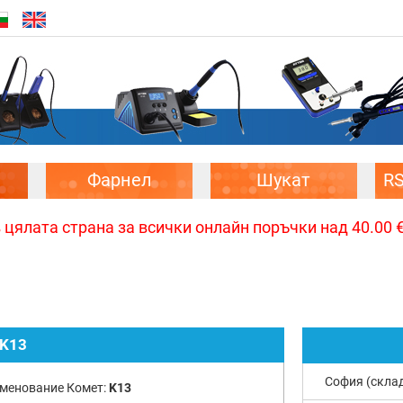
Фарнел
Шукат
R
цялата страна за всички онлайн поръчки над 40.00 € 
K13
София (скла
менование Комет:
K13