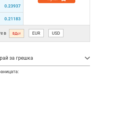
0.23937
0.21183
е в
EUR
USD
ВДст
ай за грешка
раницата: