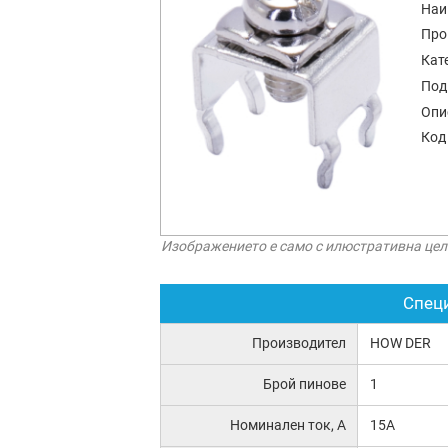
Наи
Про
Кат
Под
Опи
Код
Изображението е само с илюстративна цел
Спец
Производител
HOW DER
Брой пинове
1
Номинален ток, А
15A