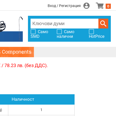
Вход / Регистрация
0
Само
Само
SMD
налични
HotPrice
S Components
/ 78.23 лв. (без ДДС).
Наличност
д)
1