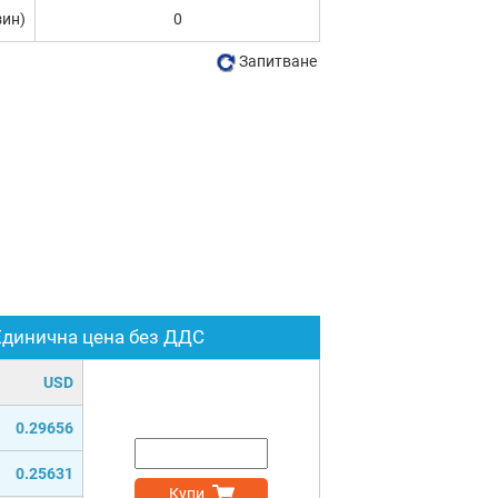
зин)
0
Запитване
Единична цена без ДДС
USD
0.29656
0.25631
Купи