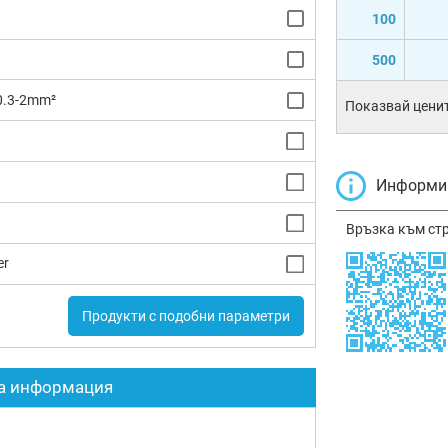
100
500
0.3-2mm²
Показвай ценит
Информир
Връзка към ст
er
Продукти с подобни параметри
а информация