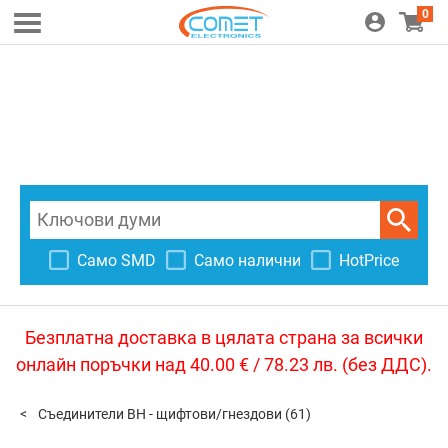
0
Само SMD
Само налични
HotPrice
Безплатна доставка в цялата страна за всички
онлайн поръчки над 40.00 € / 78.23 лв. (без ДДС).
Съединители BH - щифтови/гнездови
(61)