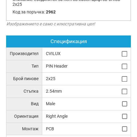
2х25
Код за поръчка:
2962
Изображението е само с илюстративна цел!
Спецификация
Производител
CVILUX
Тип
PIN Header
Брой пинове
2x25
Стъпка
2.54mm
Вид
Male
Ориентация
Right Angle
Монтаж
PCB