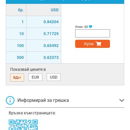
бр.
USD
1
0.84204
Опак.
60
10
0.71729
Купи
100
0.65492
500
0.62373
Показвай цените в
EUR
USD
ВДст
Информирай за грешка
Връзка към страницата: