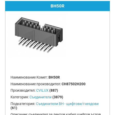
BH50R
Наименование Комет:
BH50R
Наименование производител:
CH87502H200
Производител:
CVILUX
(887)
Категория:
Съединители
(3879)
Подкатегория:
Съединители BH - щифтови/гнездови
(61)
Описание:
съединител за лентов кабел щифтов ъглов