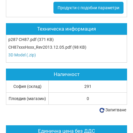
Продукти с подобни параметри
Техническа информация
p287 CH87.pdf
(371 KB)
CH87xxxHxxx_Rev2013.12.05.pdf
(98 KB)
3D Model (.zip)
Наличност
София (склад)
291
Пловдив (магазин)
0
Запитване
Единична цена без ДДС