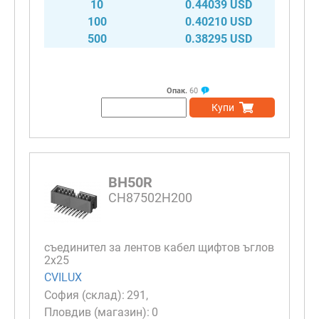
10
0.44039 USD
100
0.40210 USD
500
0.38295 USD
Опак.
60
Купи
BH50R
CH87502H200
съединител за лентов кабел щифтов ъглов
2х25
CVILUX
291
0