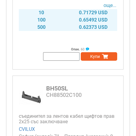
още...
10
0.71729 USD
100
0.65492 USD
500
0.62373 USD
Опак.
60
Купи
BH50SL
CH88502C100
съединител за лентов кабел щифтов прав
2х25 със заключване
CVILUX