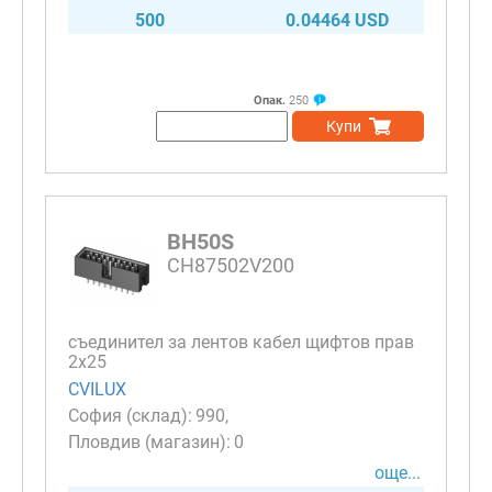
500
0.04464 USD
Опак.
250
Купи
BH50S
CH87502V200
съединител за лентов кабел щифтов прав
2х25
CVILUX
990
0
още...