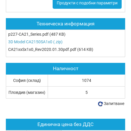
Продукти с подобни параметри
Техническа информация
p227-CA21_Series.pdf
(487 KB)
3D Model CA2150SA1x0 (.zip)
CA21xxSx1x0_Rev2020.01.30pdf.pdf
(614 KB)
Наличност
София (склад)
1074
Пловдив (магазин)
5
Запитване
Единична цена без ДДС