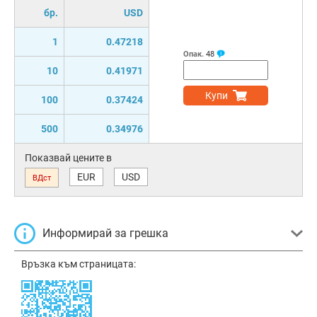
бр.
USD
1
0.47218
Опак.
48
10
0.41971
Купи
100
0.37424
500
0.34976
Показвай цените в
EUR
USD
ВДст
Информирай за грешка
Връзка към страницата: