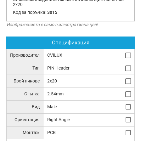
2х20
Код за поръчка:
3015
Изображението е само с илюстративна цел!
Спецификация
Производител
CVILUX
Тип
PIN Header
Брой пинове
2x20
Стъпка
2.54mm
Вид
Male
Ориентация
Right Angle
Монтаж
PCB