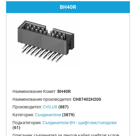
BH40R
Наименование Комет:
BH40R
Наименование производител:
CH87402H200
Производител:
CVILUX
(887)
Категория:
Съединители
(3879)
Подкатегория:
Съединители BH - щифтови/гнездови
(61)
Описание:
съединител за лентов кабел щифтов ъглов