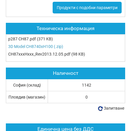
Продукти с подобни параметри
Техническа информация
p287 CH87.pdf
(371 KB)
3D Model CH8740xH100 (.zip)
CH87xxxHxxx_Rev2013.12.05.pdf
(98 KB)
Наличност
София (склад)
1142
Пловдив (магазин)
0
Запитване
Единична цена без ДДС