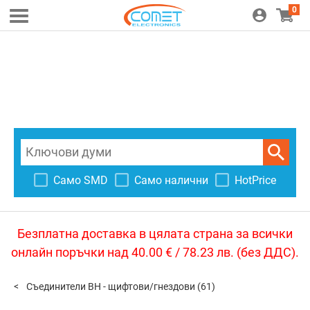
0
Само SMD
Само налични
HotPrice
Безплатна доставка в цялата страна за всички
онлайн поръчки над 40.00 € / 78.23 лв. (без ДДС).
Съединители BH - щифтови/гнездови
(61)