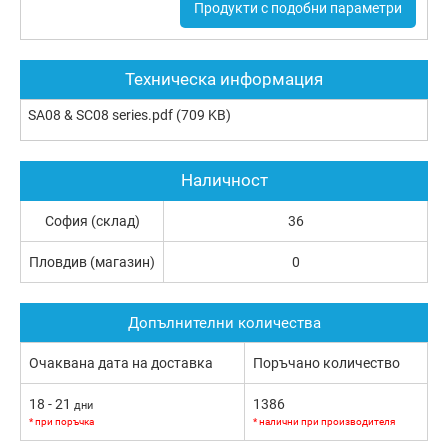
Продукти с подобни параметри
Техническа информация
SA08 & SC08 series.pdf
(709 KB)
Наличност
София (склад)
36
Пловдив (магазин)
0
Допълнителни количества
Очаквана дата на доставка
Поръчано количество
18 - 21
1386
дни
* при поръчка
* налични при производителя