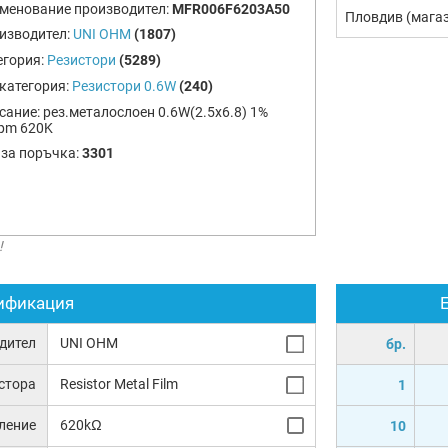
менование производител:
MFR006F6203A50
Пловдив (мага
изводител:
UNI OHM
(1807)
егория:
Резистори
(5289)
категория:
Резистори 0.6W
(240)
сание:
рез.металослоен 0.6W(2.5x6.8) 1%
pm 620K
 за поръчка:
3301
!
ификация
дител
UNI OHM
бр.
истора
Resistor Metal Film
1
ление
620kΩ
10