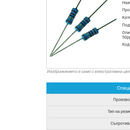
Наи
Про
Кат
Под
Опи
50p
Код
Изображението е само с илюстративна цел
Спец
Произво
Тип на рез
Съпротив