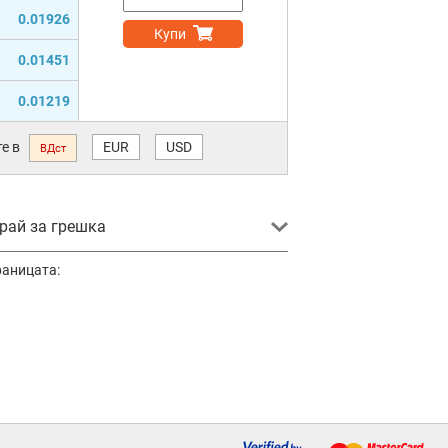
0.01926
Купи
0.01451
0.01219
е в
EUR
USD
ВДст
ай за грешка
раницата: