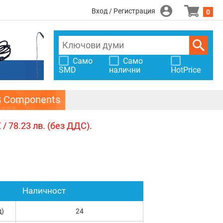
Вход / Регистрация
0
Само
Само
SMD
налични
HotPrice
S Components
/ 78.23 лв. (без ДДС).
Наличност
д)
24