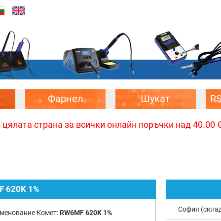
Фарнел
Шукат
R
цялата страна за всички онлайн поръчки над 40.00 € 
 620K 1%
София (скла
менование Комет:
RW6MF 620K 1%