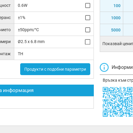
щност
0.6W
100
еранс
±1%
1000
нието
±50ppm/°C
5000
змери
Ø2.5 x 6.8 mm
Показвай ценит
онтаж
TH
Информир
Продукти с подобни параметри
Връзка към ст
а информация