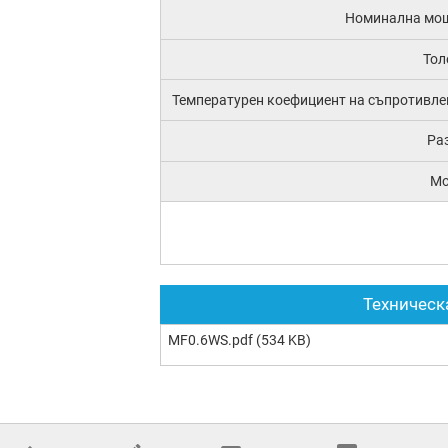
Номинална мо
Тол
Температурен коефициент на съпротивле
Ра
М
Техническ
MF0.6WS.pdf
(534 KB)