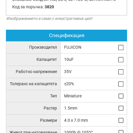
Код за поръчка:
3820
Изображението е само с илюстративна цел!
Спецификация
Производител
FUJICON
Капацитет
10uF
Работно напрежение
35V
Толеранс на капацитета
±20%
Тип
Miniature
Растер
1.5mm
Размери
4.0 x 7.0 mm
Живот при натоварване
1000h @ 105°C