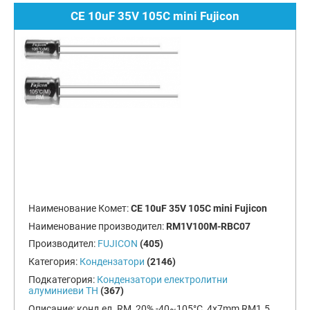
CE 10uF 35V 105C mini Fujicon
Наименование Комет:
CE 10uF 35V 105C mini Fujicon
Наименование производител:
RM1V100M-RBC07
Производител:
FUJICON
(405)
Категория:
Кондензатори
(2146)
Подкатегория:
Кондензатори електролитни
алуминиеви TH
(367)
Описание:
конд.ел. RM, 20%,-40~105°C, 4x7mm RM1.5