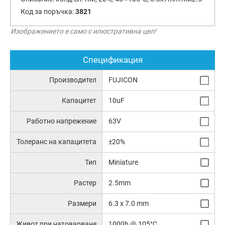
Код за поръчка:
3821
Изображението е само с илюстративна цел!
Спецификация
Производител
FUJICON
Капацитет
10uF
Работно напрежение
63V
Толеранс на капацитета
±20%
Тип
Miniature
Растер
2.5mm
Размери
6.3 x 7.0 mm
Живот при натоварване
1000h @ 105°C