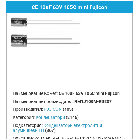
CE 10uF 63V 105C mini Fujicon
Наименование Комет:
CE 10uF 63V 105C mini Fujicon
Наименование производител:
RM1J100M-RBE07
Производител:
FUJICON
(405)
Категория:
Кондензатори
(2146)
Подкатегория:
Кондензатори електролитни
алуминиеви TH
(367)
Описание:
конд.ел. RM, 20%,-40~105°C, 6.3x7mm RM2.5