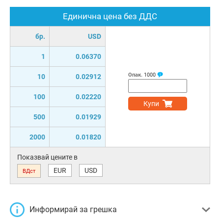
Единична цена без ДДС
бр.
USD
1
0.06370
Опак.
1000
10
0.02912
100
0.02220
Купи
500
0.01929
2000
0.01820
Показвай цените в
EUR
USD
ВДст
Информирай за грешка