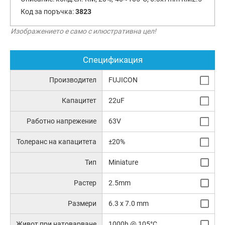
Код за поръчка:
3823
Изображението е само с илюстративна цел!
Спецификация
Производител
FUJICON
Капацитет
22uF
Работно напрежение
63V
Толеранс на капацитета
±20%
Тип
Miniature
Растер
2.5mm
Размери
6.3 x 7.0 mm
Живот при натоварване
1000h @ 105°C