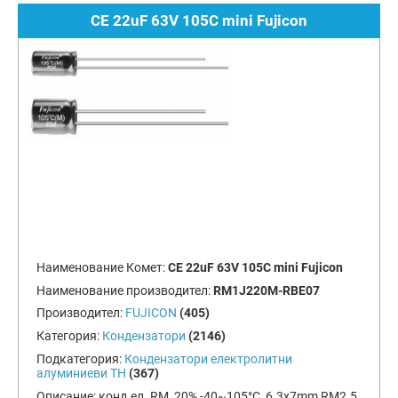
CE 22uF 63V 105C mini Fujicon
Наименование Комет:
CE 22uF 63V 105C mini Fujicon
Наименование производител:
RM1J220M-RBE07
Производител:
FUJICON
(405)
Категория:
Кондензатори
(2146)
Подкатегория:
Кондензатори електролитни
алуминиеви TH
(367)
Описание:
конд.ел. RM, 20%,-40~105°C, 6.3x7mm RM2.5