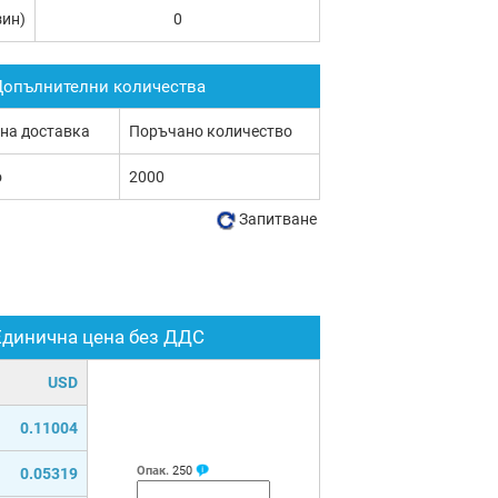
зин)
0
опълнителни количества
 на доставка
Поръчано количество
о
2000
Запитване
Единична цена без ДДС
USD
0.11004
Опак.
250
0.05319