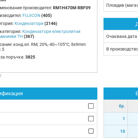
Пловдив (мага
менование производител:
RM1H470M-RBF09
изводител:
FUJICON
(405)
егория:
Кондензатори
(2146)
Д
категория:
Кондензатори електролитни
миниеви TH
(367)
Очаквана дата
сание:
конд.ел. RM, 20%,-40~105°C, 8x9mm
В производств
.5
 за поръчка:
3825
!
ификация
бр.
1
10