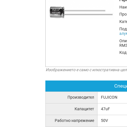
Наи
Про
Кат
Под
алу
Опи
RM3
Код
Изображението е само с илюстративна цел
Спец
Производител
FUJICON
Капацитет
47uF
Работно напрежение
50V