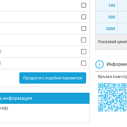
100
500
2000
Показвай ценит
C
C
Информир
Връзка към ст
Продукти с подобни параметри
а информация
 KB)