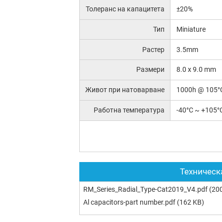
Толеранс на капацитета
±20%
Тип
Miniature
Растер
3.5mm
Размери
8.0 x 9.0 mm
Живот при натоварване
1000h @ 105°
Работна температура
-40°C ~ +105°
Техническ
RM_Series_Radial_Type-Cat2019_V4.pdf
(200
Al capacitors-part number.pdf
(162 KB)