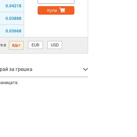
0.04218
Купи
0.03888
0.03668
е в
EUR
USD
ВДст
ай за грешка
раницата: