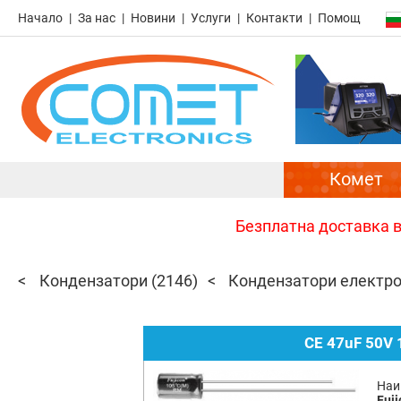
Начало
За нас
Новини
Услуги
Контакти
Помощ
Комет
Безплатна доставка в 
Кондензатори
(2146)
Кондензатори електр
CE 47uF 50V 
Наи
Fuji