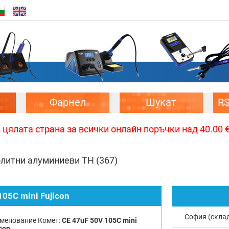
Фарнел
Шукат
R
цялата страна за всички онлайн поръчки над 40.00 € 
олитни алуминиеви TH
(367)
105C mini Fujicon
София (скла
менование Комет:
CE 47uF 50V 105C mini
con