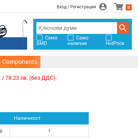
Вход / Регистрация
0
Само
Само
SMD
налични
HotPrice
S Components
/ 78.23 лв. (без ДДС).
Наличност
д)
1