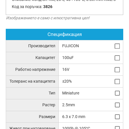
Код за поръчка:
3826
Изображението е само с илюстративна цел!
Спецификация
Производител
FUJICON
Капацитет
100uF
Работно напрежение
16V
Толеранс на капацитета
±20%
Тип
Miniature
Растер
2.5mm
Размери
6.3 x 7.0 mm
Живот при натоварване
1000h @ 105°C