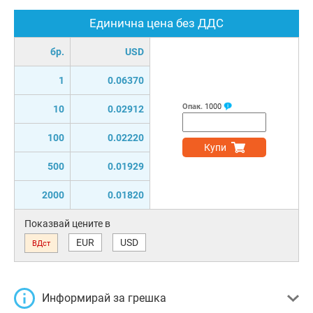
Единична цена без ДДС
бр.
USD
1
0.06370
Опак.
1000
10
0.02912
100
0.02220
Купи
500
0.01929
2000
0.01820
Показвай цените в
EUR
USD
ВДст
Информирай за грешка