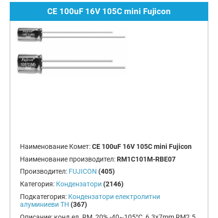
CE 100uF 16V 105C mini Fujicon
Наименование Комет:
CE 100uF 16V 105C mini Fujicon
Наименование производител:
RM1C101M-RBE07
Производител:
FUJICON
(405)
Категория:
Кондензатори
(2146)
Подкатегория:
Кондензатори електролитни
алуминиеви TH
(367)
Описание:
конд.ел. RM, 20%,-40~105°C, 6.3x7mm RM2.5