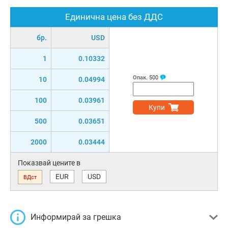
Единична цена без ДДС
бр.
USD
1
0.10332
Опак.
500
10
0.04994
100
0.03961
Купи
500
0.03651
2000
0.03444
Показвай цените в
EUR
USD
ВДст
Информирай за грешка