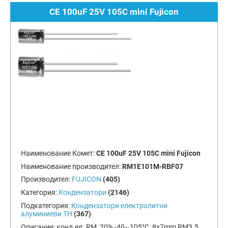
CE 100uF 25V 105C mini Fujicon
Наименование Комет:
CE 100uF 25V 105C mini Fujicon
Наименование производител:
RM1E101M-RBF07
Производител:
FUJICON
(405)
Категория:
Кондензатори
(2146)
Подкатегория:
Кондензатори електролитни
алуминиеви TH
(367)
Описание:
конд.ел. RM, 20%,-40~105°C, 8x7mm RM3.5