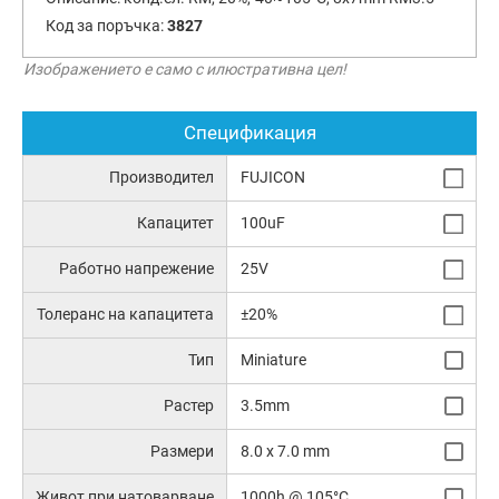
Код за поръчка:
3827
Изображението е само с илюстративна цел!
Спецификация
Производител
FUJICON
Капацитет
100uF
Работно напрежение
25V
Толеранс на капацитета
±20%
Тип
Miniature
Растер
3.5mm
Размери
8.0 x 7.0 mm
Живот при натоварване
1000h @ 105°C