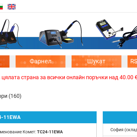
Фарнел
Шукат
R
цялата страна за всички онлайн поръчки над 40.00 € 
ори
(160)
4-11EWA
София (скла
менование Комет:
TC24-11EWA