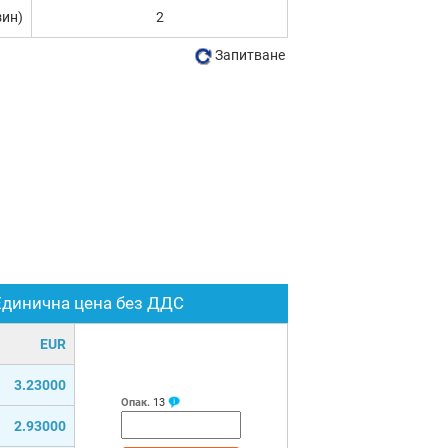
зин)
2
Запитване
Единична цена без ДДС
EUR
3.23000
Опак.
13
2.93000