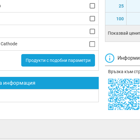
m
25
100
Показвай ценит
Cathode
Информир
Продукти с подобни параметри
Връзка към ст
а информация