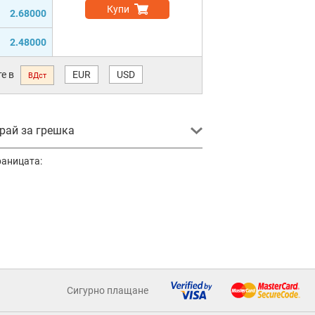
Купи
2.68000
2.48000
е в
EUR
USD
ВДст
ай за грешка
раницата:
Сигурно плащане