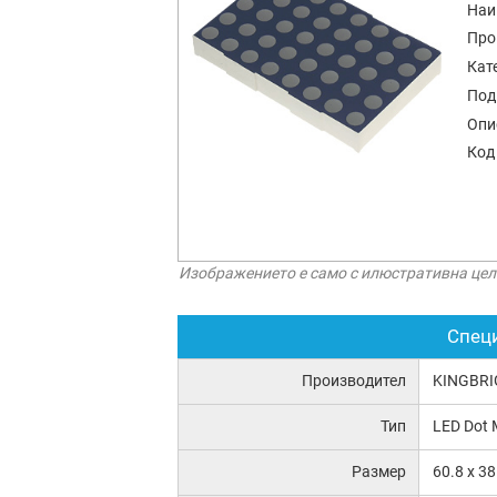
Наи
Про
Кат
Под
Опи
Код
Изображението е само с илюстративна цел
Спец
Производител
KINGBRI
Тип
LED Dot M
Размер
60.8 x 3