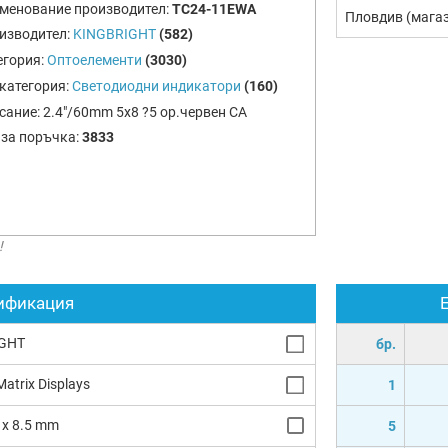
менование производител:
TC24-11EWA
Пловдив (мага
изводител:
KINGBRIGHT
(582)
егория:
Оптоелементи
(3030)
категория:
Светодиодни индикатори
(160)
сание:
2.4"/60mm 5x8 ?5 ор.червен CA
 за поръчка:
3833
!
ификация
GHT
бр.
atrix Displays
1
8 x 8.5 mm
5