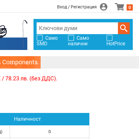
Вход / Регистрация
0
Само
Само
SMD
налични
HotPrice
S Components
/ 78.23 лв. (без ДДС).
Наличност
д)
0