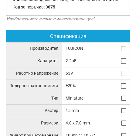
Код за поръчка:
3875
Изображението е само с илюстративна цел!
Спецификация
Производител
FUJICON
Капацитет
2.2uF
Работно напрежение
63V
Толеранс на капацитета
±20%
Тип
Miniature
Растер
1.5mm
Размери
4.0 x 7.0 mm
Живот при натоварване
1000h @ 105°C