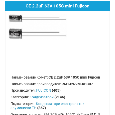
CE 2.2uF 63V 105C mini Fujicon
Наименование Комет:
CE 2.2uF 63V 105C mini Fujicon
Наименование производител:
RM1J2R2M-RBC07
Производител:
FUJICON
(405)
Категория:
Кондензатори
(2146)
Подкатегория:
Кондензатори електролитни
алуминиеви TH
(367)
Описание:
конд.ел. RM, 20%,-40~105°C, 4x7mm RM1.5