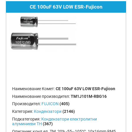
CE 100uF 63V LOW ESR-Fujicon
Наименование Комет:
CE 100uF 63V LOW ESR-Fujicon
Наименование производител:
TM1J101M-RBG16
Производител:
FUJICON
(405)
Категория:
Кондензатори
(2146)
Подкатегория:
Кондензатори електролитни
алуминиеви TH
(367)
Описание:
конд.ел. TM, 20%,-55~105°C, 10x16mm RM5,