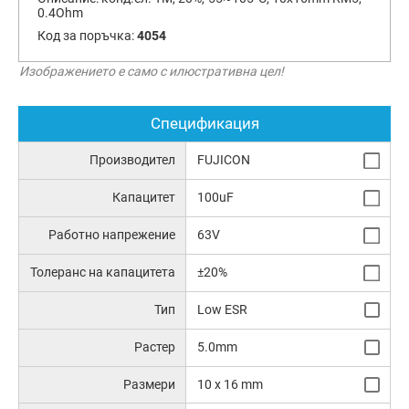
0.4Ohm
Код за поръчка:
4054
Изображението е само с илюстративна цел!
Спецификация
Производител
FUJICON
Капацитет
100uF
Работно напрежение
63V
Толеранс на капацитета
±20%
Тип
Low ESR
Растер
5.0mm
Размери
10 x 16 mm