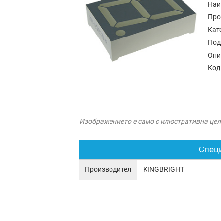
Наи
Про
Кат
Под
Опи
Код
Изображението е само с илюстративна цел
Спец
Производител
KINGBRIGHT