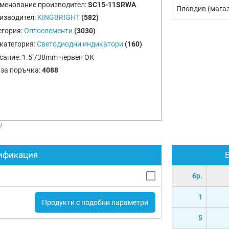
менование производител:
SC15-11SRWA
Пловдив (мага
изводител:
KINGBRIGHT
(582)
егория:
Оптоелементи
(3030)
категория:
Светодиодни индикатори
(160)
сание:
1.5"/38mm червен ОК
 за поръчка:
4088
!
ификация
бр.
1
Продукти с подобни параметри
5