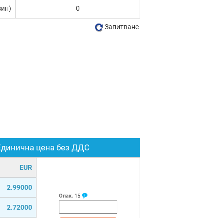
зин)
0
Запитване
Единична цена без ДДС
EUR
2.99000
Опак.
15
2.72000