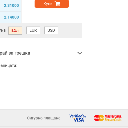
Купи
2.31000
2.14000
е в
EUR
USD
ВДст
ай за грешка
раницата:
Сигурно плащане