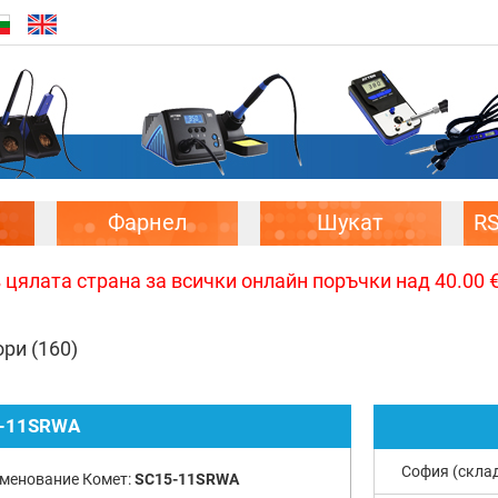
Фарнел
Шукат
R
цялата страна за всички онлайн поръчки над 40.00 € 
ори
(160)
-11SRWA
София (скла
менование Комет:
SC15-11SRWA