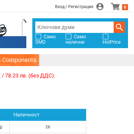
Вход / Регистрация
0
Само
Само
SMD
налични
HotPrice
S Components
/ 78.23 лв. (без ДДС).
Наличност
д)
26