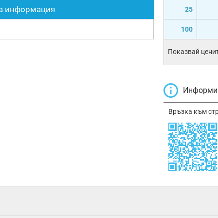
а информация
25
100
Показвай ценит
Информир
Връзка към ст