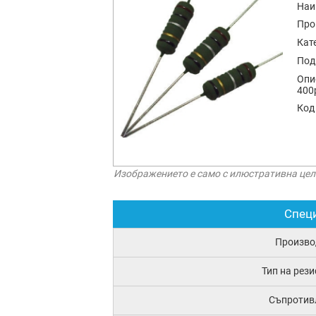
Наи
Про
Кат
Под
Опи
400
Код
Изображението е само с илюстративна цел
Спец
Произво
Тип на рез
Съпротив