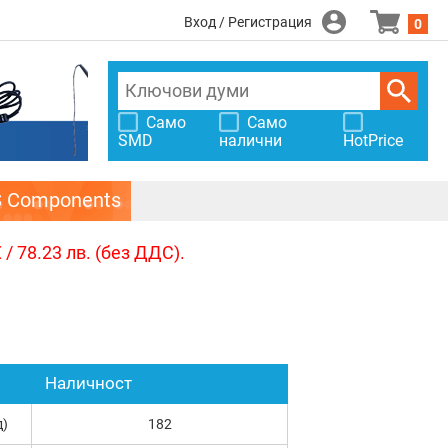
Вход / Регистрация
0
Само
Само
SMD
налични
HotPrice
S Components
/ 78.23 лв. (без ДДС).
Наличност
д)
182