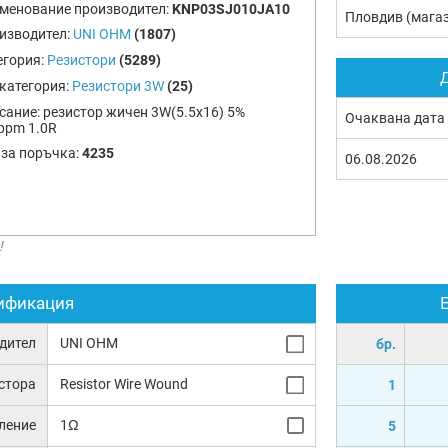
менование производител:
KNP03SJ010JA10
Пловдив (мага
изводител:
UNI OHM
(1807)
егория:
Резистори
(5289)
Д
категория:
Резистори 3W
(25)
сание:
резистор жичен 3W(5.5x16) 5%
Очаквана дата
ppm 1.0R
 за поръчка:
4235
06.08.2026
!
ификация
дител
UNI OHM
бр.
истора
Resistor Wire Wound
1
ление
1Ω
5