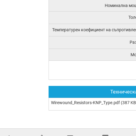
Номинална мо
Тол
Температурен коефициент на съпротивле
Ра
М
Техническ
Wirewound_Resistors-KNP_Type.pdf
(387 KB