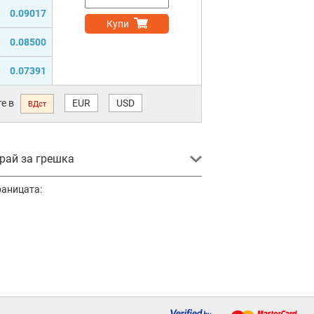
0.09017
Купи
0.08500
0.07391
е в
EUR
USD
ВДст
ай за грешка
раницата: