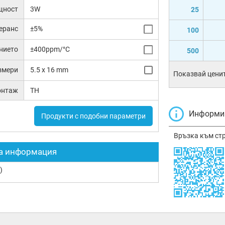
щност
3W
25
еранс
±5%
100
нието
±400ppm/°C
500
змери
5.5 x 16 mm
Показвай ценит
онтаж
TH
Информир
Продукти с подобни параметри
Връзка към ст
а информация
)