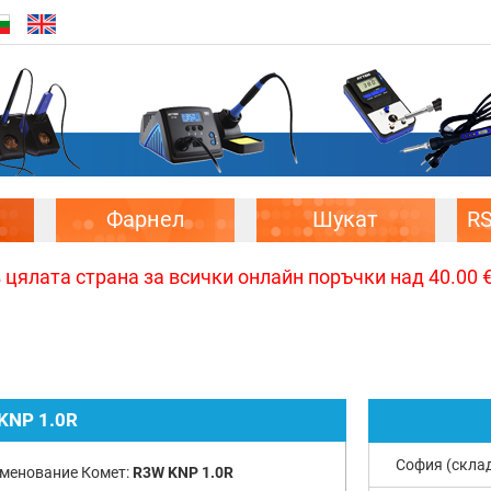
Фарнел
Шукат
R
цялата страна за всички онлайн поръчки над 40.00 € 
KNP 1.0R
София (скла
менование Комет:
R3W KNP 1.0R