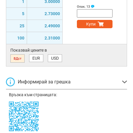
1
3.00000
Опак.
13
5
2.73000
Купи
25
2.49000
100
2.31000
Показвай цените в
EUR
USD
ВДст
Информирай за грешка
Връзка към страницата: