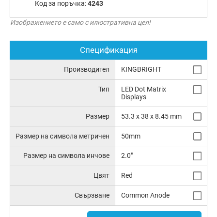
Код за поръчка:
4243
Изображението е само с илюстративна цел!
Спецификация
Производител
KINGBRIGHT
Тип
LED Dot Matrix
Displays
Размер
53.3 x 38 x 8.45 mm
Размер на символа метричен
50mm
Размер на символа инчове
2.0"
Цвят
Red
Свързване
Common Anode