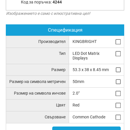
Код за поръчка:
4244
Изображението е само с илюстративна цел!
Спецификация
Производител
KINGBRIGHT
Тип
LED Dot Matrix
Displays
Размер
53.3 x 38 x 8.45 mm
Размер на символа метричен
50mm
Размер на символа инчове
2.0"
Цвят
Red
Свързване
Common Cathode