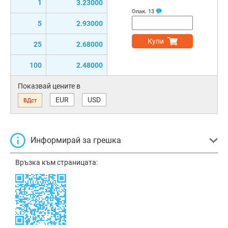
1
3.23000
Опак.
13
5
2.93000
Купи
25
2.68000
100
2.48000
Показвай цените в
EUR
USD
ВДст
Информирай за грешка
Връзка към страницата: