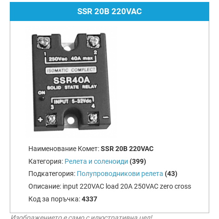
SSR 20B 220VAC
Наименование Комет:
SSR 20B 220VAC
Категория:
Релета и соленоиди
(399)
Подкатегория:
Полупроводникови релета
(43)
Описание:
input 220VAC load 20A 250VAC zero cross
Код за поръчка:
4337
Изображението е само с илюстративна цел!