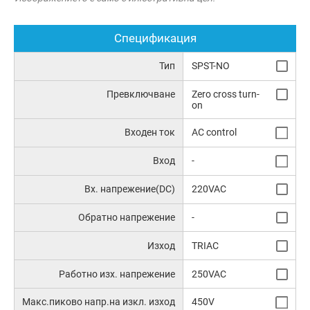
Спецификация
Тип
SPST-NO
Превключване
Zero cross turn-
on
Входен ток
AC control
Вход
-
Вх. напрежение(DC)
220VAC
Обратно напрежение
-
Изход
TRIAC
Работно изх. напрежение
250VAC
Макс.пиково напр.на изкл. изход
450V