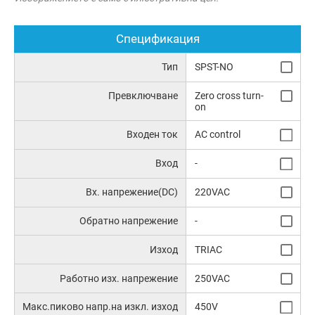
Спецификация
Тип
SPST-NO
Превключване
Zero cross turn-
on
Входен ток
AC control
Вход
-
Вх. напрежение(DC)
220VAC
Обратно напрежение
-
Изход
TRIAC
Работно изх. напрежение
250VAC
Макс.пиково напр.на изкл. изход
450V