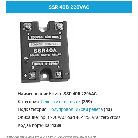
SSR 40B 220VAC
Наименование Комет:
SSR 40B 220VAC
Категория:
Релета и соленоиди
(399)
Подкатегория:
Полупроводникови релета
(43)
Описание:
input 220VAC load 40A 250VAC zero cross
Код за поръчка:
4339
Изображението е само с илюстративна цел!