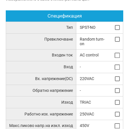
Спецификация
Тип
SPST-NO
Превключване
Random turn-
on
Входен ток
AC control
Вход
-
Вх. напрежение(DC)
220VAC
Обратно напрежение
-
Изход
TRIAC
Работно изх. напрежение
250VAC
Макс.пиково напр.на изкл. изход
450V