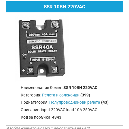
SSR 10BN 220VAC
Наименование Комет:
SSR 10BN 220VAC
Категория:
Релета и соленоиди
(399)
Подкатегория:
Полупроводникови релета
(43)
Описание:
input 220VAC load 10A 250VAC
Код за поръчка:
4343
Изображението е само с илюстративна цел!