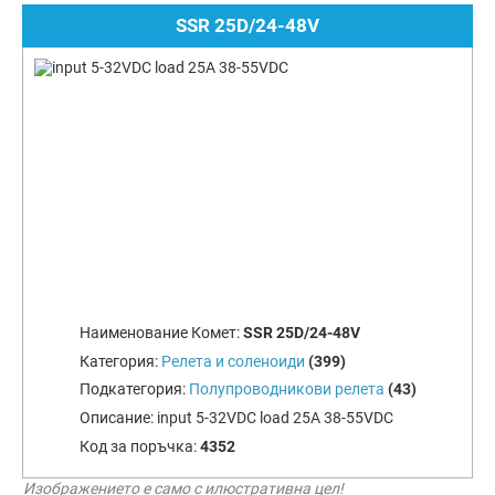
SSR 25D/24-48V
Наименование Комет:
SSR 25D/24-48V
Категория:
Релета и соленоиди
(399)
Подкатегория:
Полупроводникови релета
(43)
Описание:
input 5-32VDC load 25A 38-55VDC
Код за поръчка:
4352
Изображението е само с илюстративна цел!