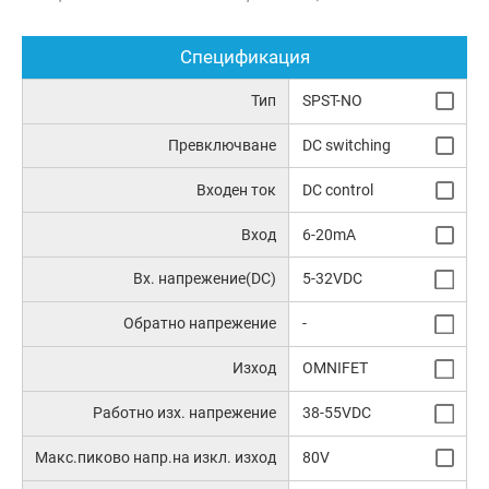
Спецификация
Тип
SPST-NO
Превключване
DC switching
Входен ток
DC control
Вход
6-20mA
Вх. напрежение(DC)
5-32VDC
Обратно напрежение
-
Изход
OMNIFET
Работно изх. напрежение
38-55VDC
Макс.пиково напр.на изкл. изход
80V