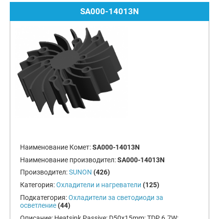
SA000-14013N
Наименование Комет:
SA000-14013N
Наименование производител:
SA000-14013N
Производител:
SUNON
(426)
Категория:
Охладители и нагреватели
(125)
Подкатегория:
Охладители за светодиоди за
осветление
(44)
Описание:
Heatsink Passive; D50x15mm; TDP 6.7W;