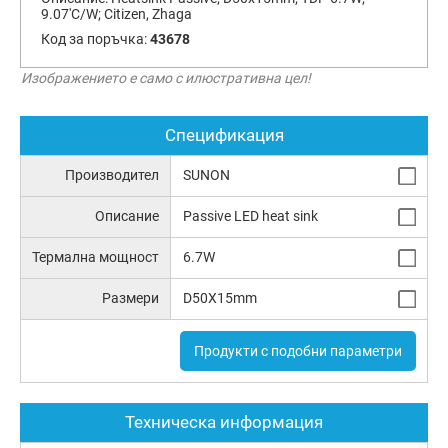
9.07'C/W; Citizen, Zhaga
Код за поръчка:
43678
Изображението е само с илюстративна цел!
Спецификация
Производител
SUNON
Описание
Passive LED heat sink
Термална мощност
6.7W
Размери
D50X15mm
Продукти с подобни параметри
Техническа информация