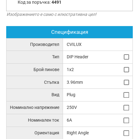
Код за поръчка:
4491
Изображението е само с илюстративна цел!
Спецификация
Производител
CVILUX
Тип
DIP Header
Брой пинове
1x2
Стъпка
3.96mm
Вид
Plug
Номинално напрежение
250V
Номинален ток
6A
Ориентация
Right Angle