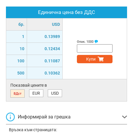
Единична цена без ДДС
бр.
USD
1
0.13989
Опак.
1000
10
0.12434
Купи
100
0.11087
500
0.10362
Показвай цените в
EUR
USD
ВДст
Информирай за грешка
Връзка към страницата: