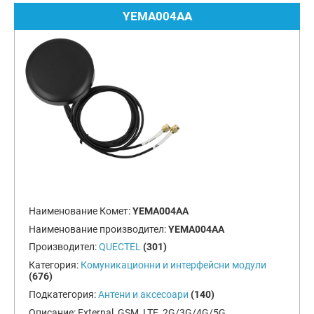
YEMA004AA
Наименование Комет:
YEMA004AA
Наименование производител:
YEMA004AA
Производител:
QUECTEL
(301)
Категория:
Комуникационни и интерфейсни модули
(676)
Подкатегория:
Антени и аксесоари
(140)
Описание:
External, GSM, LTE, 2G/3G/4G/5G