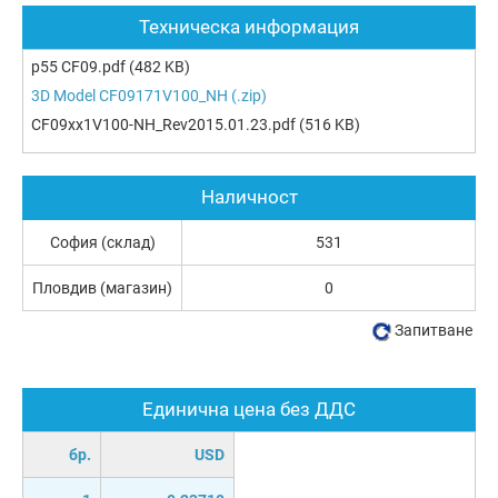
Техническа информация
p55 CF09.pdf
(482 KB)
3D Model CF09171V100_NH (.zip)
CF09xx1V100-NH_Rev2015.01.23.pdf
(516 KB)
Наличност
София (склад)
531
Пловдив (магазин)
0
Запитване
Единична цена без ДДС
бр.
USD