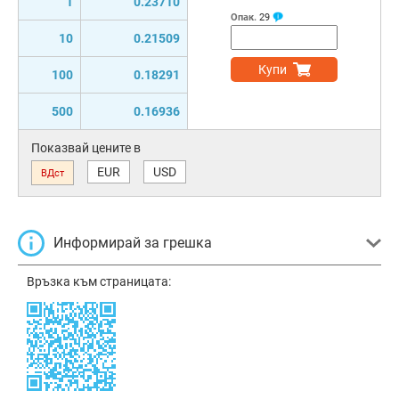
1
0.23710
Опак.
29
10
0.21509
Купи
100
0.18291
500
0.16936
Показвай цените в
EUR
USD
ВДст
Информирай за грешка
Връзка към страницата: