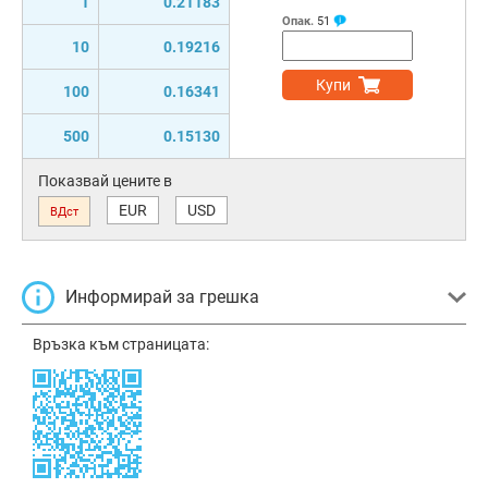
1
0.21183
Опак.
51
10
0.19216
Купи
100
0.16341
500
0.15130
Показвай цените в
EUR
USD
ВДст
Информирай за грешка
Връзка към страницата: