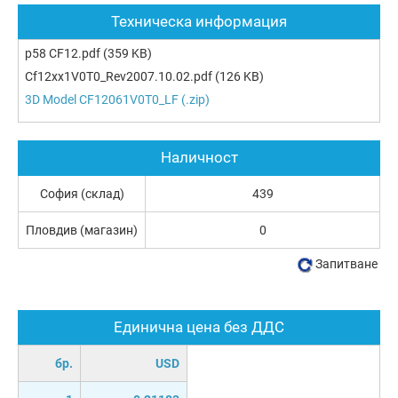
Техническа информация
p58 CF12.pdf
(359 KB)
Cf12xx1V0T0_Rev2007.10.02.pdf
(126 KB)
3D Model CF12061V0T0_LF (.zip)
Наличност
София (склад)
439
Пловдив (магазин)
0
Запитване
Единична цена без ДДС
бр.
USD