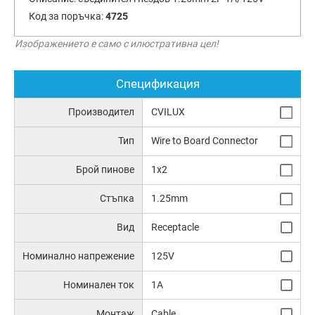
Код за поръчка:
4725
Изображението е само с илюстративна цел!
Спецификация
Производител
CVILUX
Тип
Wire to Board Connector
Брой пинове
1x2
Стъпка
1.25mm
Вид
Receptacle
Номинално напрежение
125V
Номинален ток
1A
Монтаж
Cable