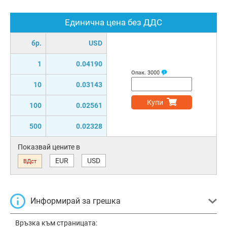
Единична цена без ДДС
бр.
USD
1
0.04190
Опак.
3000
10
0.03143
Купи
100
0.02561
500
0.02328
Показвай цените в
EUR
USD
ВДст
Информирай за грешка
Връзка към страницата: