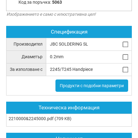
Код за поръчка:
5063
Изображението е само с илюстративна цел!
Спецификация
Производител
JBC SOLDERING SL
Диаметър
0.2mm
За използване с
2245/T245 Handpiece
Продукти с подобни параметри
Техническа информация
2210000&2245000.pdf
(709 KB)