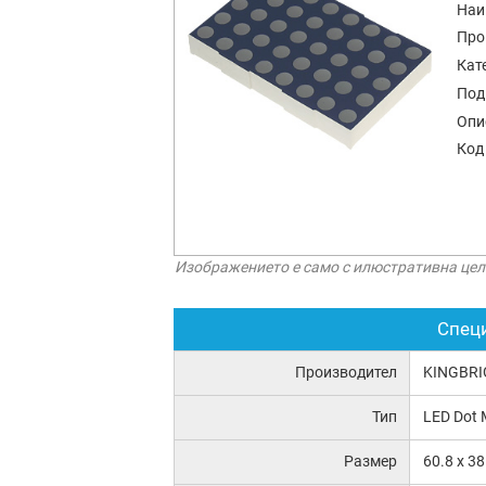
Наи
Про
Кат
Под
Опи
Код
Изображението е само с илюстративна цел
Спец
Производител
KINGBRI
Тип
LED Dot M
Размер
60.8 x 3