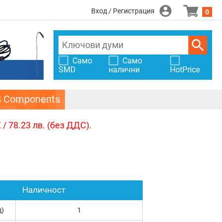
Вход / Регистрация
0
Само
Само
SMD
налични
HotPrice
S Components
/ 78.23 лв. (без ДДС).
Наличност
д)
1