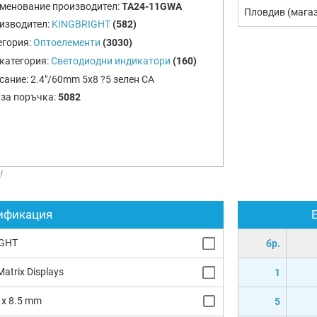
менование производител:
TA24-11GWA
Пловдив (мага
изводител:
KINGBRIGHT
(582)
егория:
Оптоелементи
(3030)
категория:
Светодиодни индикатори
(160)
сание:
2.4"/60mm 5x8 ?5 зелен CA
 за поръчка:
5082
!
ификация
GHT
бр.
atrix Displays
1
8 x 8.5 mm
5