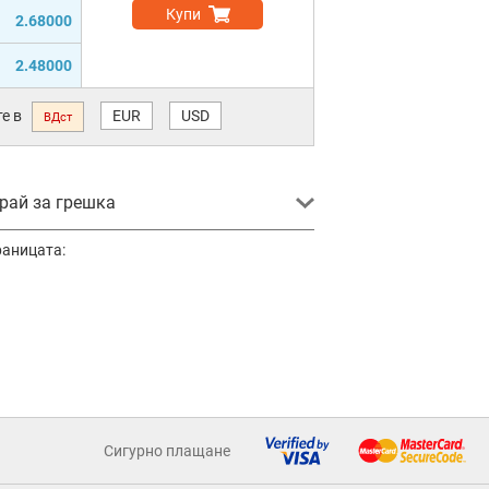
Купи
2.68000
2.48000
е в
EUR
USD
ВДст
ай за грешка
раницата:
Сигурно плащане