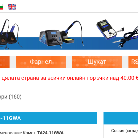
Фарнел
Шукат
R
цялата страна за всички онлайн поръчки над 40.00 € 
ори
(160)
4-11GWA
София (скла
менование Комет:
TA24-11GWA