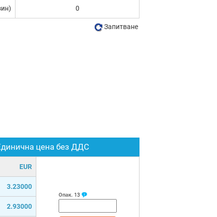
зин)
0
Запитване
Единична цена без ДДС
EUR
3.23000
Опак.
13
2.93000