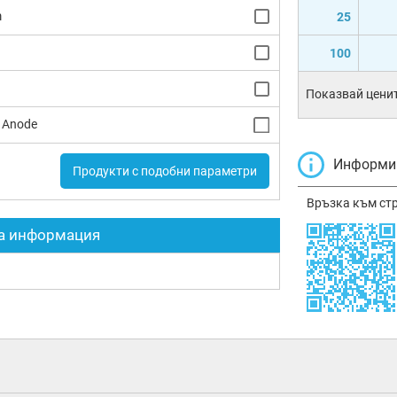
m
25
100
Показвай ценит
Anode
Информир
Продукти с подобни параметри
Връзка към ст
а информация