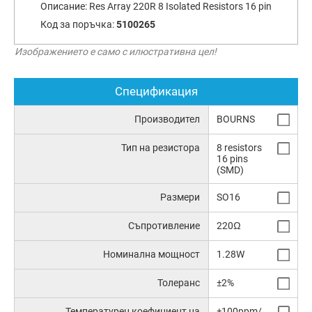
Описание:
Res Array 220R 8 Isolated Resistors 16 pin
Код за поръчка:
5100265
Изображението е само с илюстративна цел!
Спецификация
Производител
BOURNS
Тип на резистора
8 resistors
16 pins
(SMD)
Размери
SO16
Съпротивление
220Ω
Номинална мощност
1.28W
Толеранс
±2%
Температурен коефициент на
±100ppm/