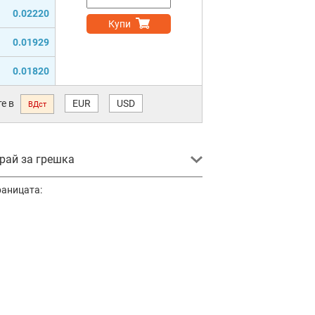
0.02220
Купи
0.01929
0.01820
е в
EUR
USD
ВДст
ай за грешка
раницата: