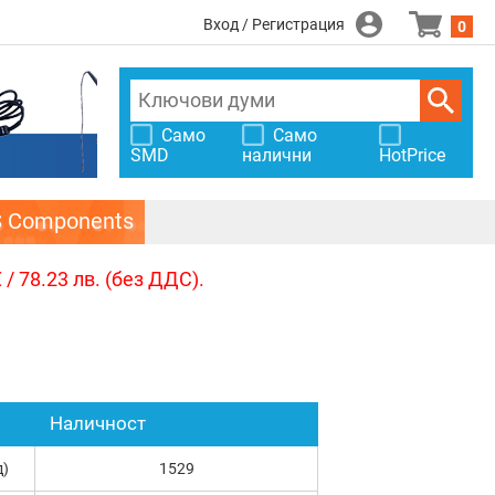
Вход / Регистрация
0
Само
Само
SMD
налични
HotPrice
S Components
/ 78.23 лв. (без ДДС).
Наличност
д)
1529