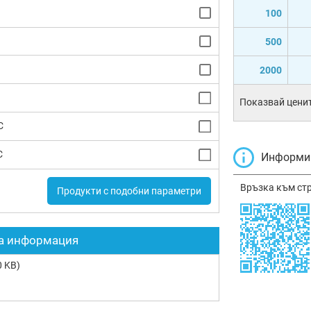
100
500
2000
Показвай ценит
C
C
Информир
Връзка към ст
Продукти с подобни параметри
а информация
 KB)