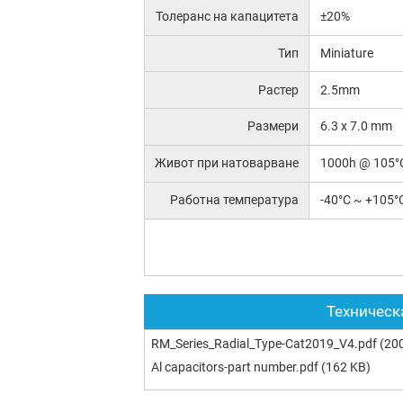
Толеранс на капацитета
±20%
Тип
Miniature
Растер
2.5mm
Размери
6.3 x 7.0 mm
Живот при натоварване
1000h @ 105°
Работна температура
-40°C ~ +105°
Техническ
RM_Series_Radial_Type-Cat2019_V4.pdf
(200
Al capacitors-part number.pdf
(162 KB)