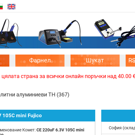
Фарнел
Шукат
R
цялата страна за всички онлайн поръчки над 40.00 € 
олитни алуминиеви TH
(367)
 105C mini Fujico
София (скла
менование Комет:
CE 220uF 6.3V 105C mini
co