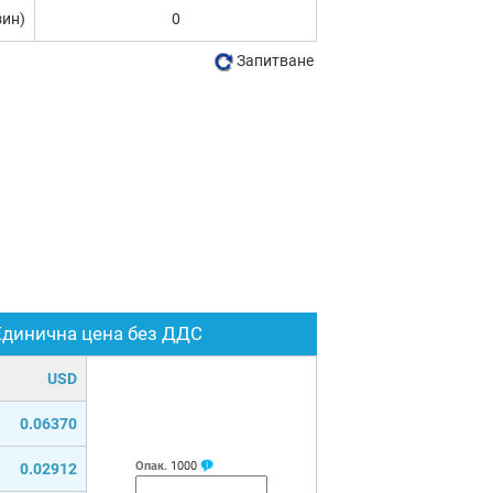
зин)
0
Запитване
Единична цена без ДДС
USD
0.06370
Опак.
1000
0.02912