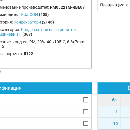
Пловдив (мага
менование производител:
RM0J221M-RBE07
изводител:
FUJICON
(405)
егория:
Кондензатори
(2146)
категория:
Кондензатори електролитни
миниеви TH
(367)
сание:
конд.ел. RM, 20%,-40~105°C, 6.3x7mm
.5
 за поръчка:
5122
!
ификация
бр.
1
10