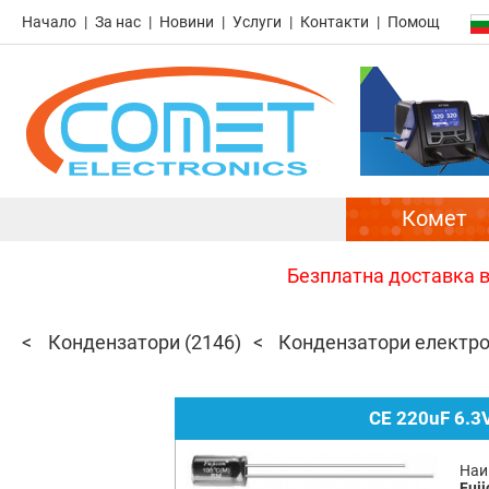
Начало
За нас
Новини
Услуги
Контакти
Помощ
Комет
Безплатна доставка в 
Кондензатори
(2146)
Кондензатори електр
CE 220uF 6.3V
Наи
Fuji