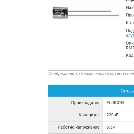
Наи
Про
Кат
Под
алу
Опи
RM2
Код
Изображението е само с илюстративна цел
Спец
Производител
FUJICON
Капацитет
220uF
Работно напрежение
6.3V