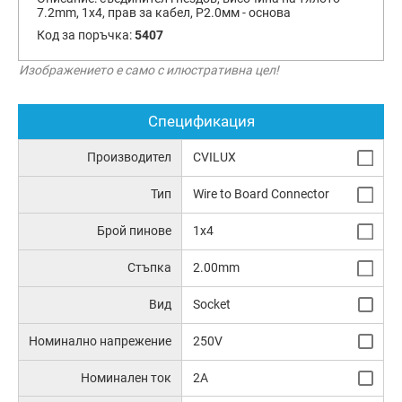
7.2mm, 1x4, прав за кабел, Р2.0мм - основа
Код за поръчка:
5407
Изображението е само с илюстративна цел!
Спецификация
Производител
CVILUX
Тип
Wire to Board Connector
Брой пинове
1x4
Стъпка
2.00mm
Вид
Socket
Номинално напрежение
250V
Номинален ток
2A