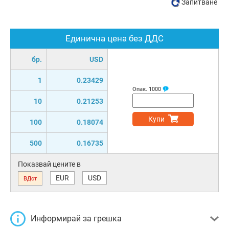
Запитване
Единична цена без ДДС
бр.
USD
1
0.23429
Опак.
1000
10
0.21253
Купи
100
0.18074
500
0.16735
Показвай цените в
EUR
USD
ВДст
Информирай за грешка