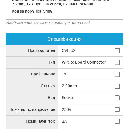
7.2mm, 1x8, прав за кабел, Р2.0мм - основа
Код за поръчка:
5408
Изображението е само с илюстративна цел!
Спецификация
Производител
CVILUX
Тип
Wire to Board Connector
Брой пинове
1x8
Стъпка
2.00mm
Вид
Socket
Номинално напрежение
250V
Номинален ток
2A