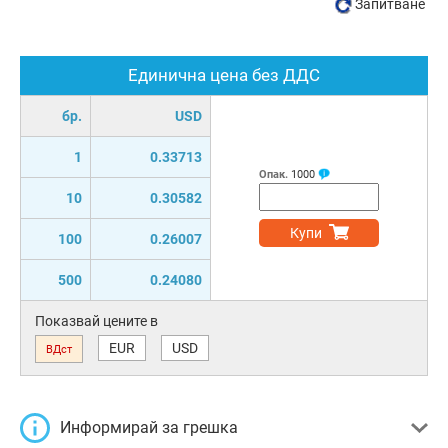
Запитване
Единична цена без ДДС
бр.
USD
1
0.33713
Опак.
1000
10
0.30582
Купи
100
0.26007
500
0.24080
Показвай цените в
EUR
USD
ВДст
Информирай за грешка