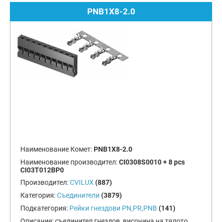
PNB1X8-2.0
Наименование Комет:
PNB1X8-2.0
Наименование производител:
CI0308S0010 + 8 pcs
CI03T012BP0
Производител:
CVILUX
(887)
Категория:
Съединители
(3879)
Подкатегория:
Рейки гнездови PN,PR,PNB
(141)
Описание:
съединител гнездов, височина на тялото