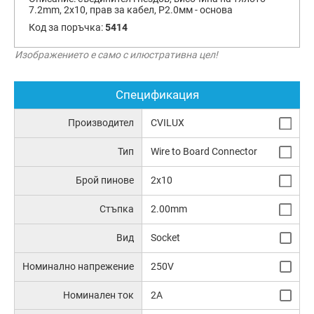
7.2mm, 2x10, прав за кабел, Р2.0мм - основа
Код за поръчка:
5414
Изображението е само с илюстративна цел!
Спецификация
Производител
CVILUX
Тип
Wire to Board Connector
Брой пинове
2x10
Стъпка
2.00mm
Вид
Socket
Номинално напрежение
250V
Номинален ток
2A