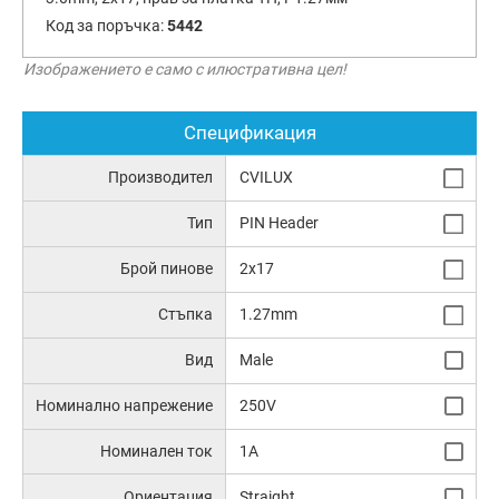
Код за поръчка:
5442
Изображението е само с илюстративна цел!
Спецификация
Производител
CVILUX
Тип
PIN Header
Брой пинове
2x17
Стъпка
1.27mm
Вид
Male
Номинално напрежение
250V
Номинален ток
1A
Ориентация
Straight