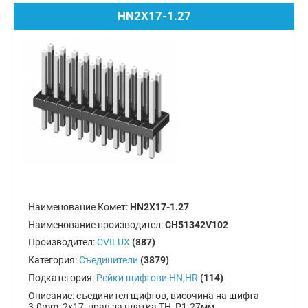
HN2X17-1.27
Наименование Комет:
HN2X17-1.27
Наименование производител:
CH51342V102
Производител:
CVILUX
(887)
Категория:
Съединители
(3879)
Подкатегория:
Рейки щифтови HN,HR
(114)
Описание:
съединител щифтов, височина на щифта
3.0mm, 2x17, прав за платка TH, Р1.27мм