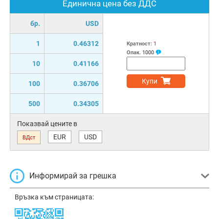
Единична цена без ДДС
бр.
USD
1
0.46312
Кратност:
1
Опак.
1000
10
0.41166
Купи
100
0.36706
500
0.34305
Показвай цените в
EUR
USD
ВДст
Информирай за грешка
Връзка към страницата: