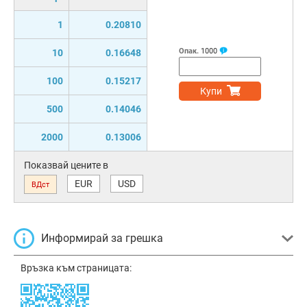
1
0.20810
Опак.
1000
10
0.16648
100
0.15217
Купи
500
0.14046
2000
0.13006
Показвай цените в
EUR
USD
ВДст
Информирай за грешка
Връзка към страницата: