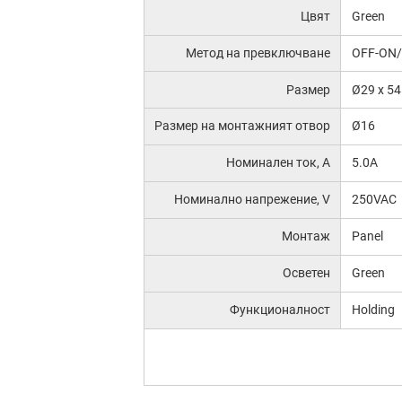
Цвят
Green
Метод на превключване
OFF-ON
Размер
Ø29 x 5
Размер на монтажният отвор
Ø16
Номинален ток, А
5.0A
Номинално напрежение, V
250VAC
Монтаж
Panel
Осветен
Green
Функционалност
Holding