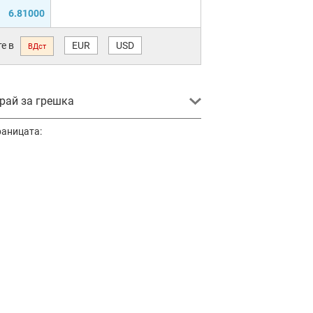
6.81000
е в
EUR
USD
ВДст
ай за грешка
раницата: