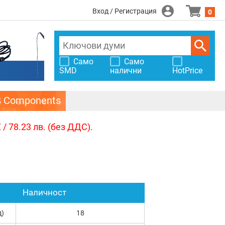
Вход / Регистрация
0
Само
Само
SMD
налични
HotPrice
S Components
/ 78.23 лв. (без ДДС).
Наличност
д)
18