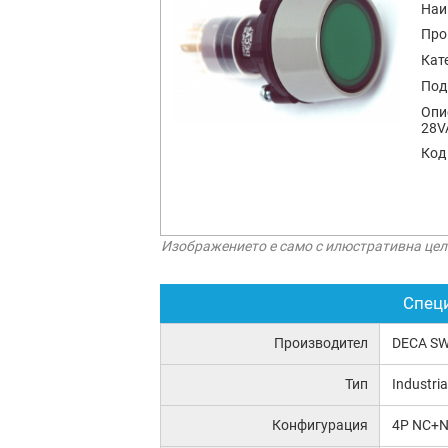
Наи
Про
Кат
Под
Опи
28V
Код
Изображението е само с илюстративна цел
Спец
Производител
DECA SW
Тип
Industria
Конфигурация
4P NC+