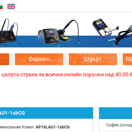
Фарнел
Шукат
R
цялата страна за всички онлайн поръчки над 40.00 € 
AU1-1abCG
София (скла
менование Комет:
AP16LAU1-1abCG