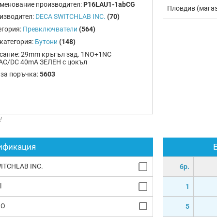
менование производител:
P16LAU1-1abCG
Пловдив (мага
изводител:
DECA SWITCHLAB INC.
(70)
егория:
Превключватели
(564)
категория:
Бутони
(148)
сание:
29mm кръгъл зад. 1NO+1NC
AC/DC 40mA ЗЕЛЕН с цокъл
 за поръчка:
5603
!
ификация
ITCHLAB INC.
бр.
l
1
NO
5