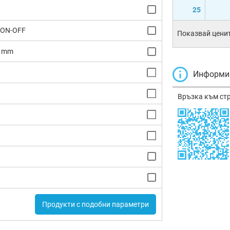
25
/ON-OFF
Показвай ценит
4 mm
Информир
Връзка към ст
Продукти с подобни параметри