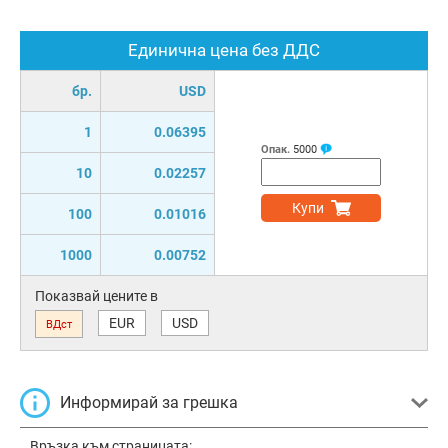
Единична цена без ДДС
бр.
USD
1
0.06395
Опак.
5000
10
0.02257
Купи
100
0.01016
1000
0.00752
Показвай цените в
EUR
USD
ВДст
Информирай за грешка
Връзка към страницата: