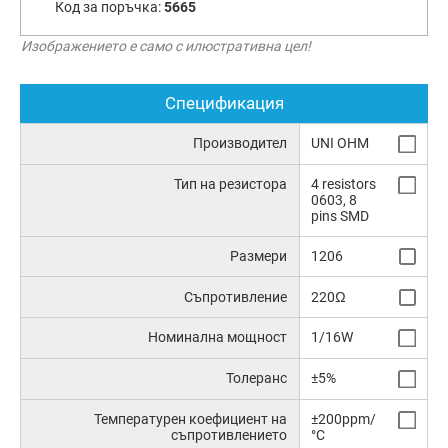
Код за поръчка:
5665
Изображението е само с илюстративна цел!
Спецификация
Производител
UNI OHM
Тип на резистора
4 resistors
0603, 8
pins SMD
Размери
1206
Съпротивление
220Ω
Номинална мощност
1/16W
Толеранс
±5%
Температурен коефициент на
±200ppm/
съпротивлението
°C