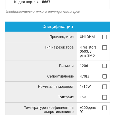
Код за поръчка:
5667
Изображението е само с илюстративна цел!
Спецификация
Производител
UNI OHM
Тип на резистора
4 resistors
0603, 8
pins SMD
Размери
1206
Съпротивление
470Ω
Номинална мощност
1/16W
Толеранс
±5%
Температурен коефициент на
±200ppm/
съпротивлението
°C