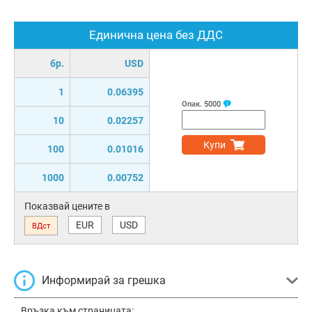
Единична цена без ДДС
бр.
USD
1
0.06395
Опак.
5000
10
0.02257
Купи
100
0.01016
1000
0.00752
Показвай цените в
EUR
USD
ВДст
Информирай за грешка
Връзка към страницата: