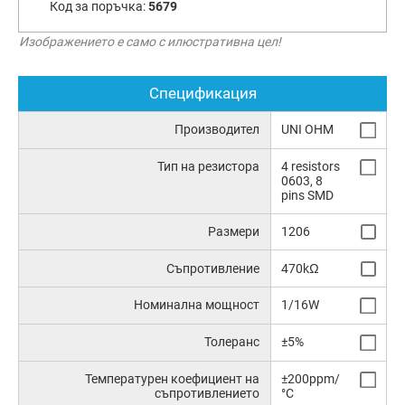
Код за поръчка:
5679
Изображението е само с илюстративна цел!
Спецификация
Производител
UNI OHM
Тип на резистора
4 resistors
0603, 8
pins SMD
Размери
1206
Съпротивление
470kΩ
Номинална мощност
1/16W
Толеранс
±5%
Температурен коефициент на
±200ppm/
съпротивлението
°C