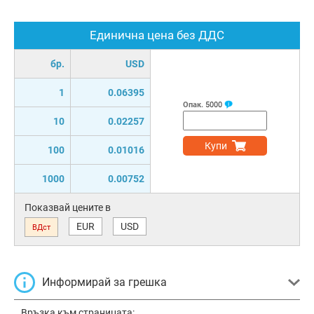
Единична цена без ДДС
бр.
USD
1
0.06395
Опак.
5000
10
0.02257
Купи
100
0.01016
1000
0.00752
Показвай цените в
EUR
USD
ВДст
Информирай за грешка
Връзка към страницата: