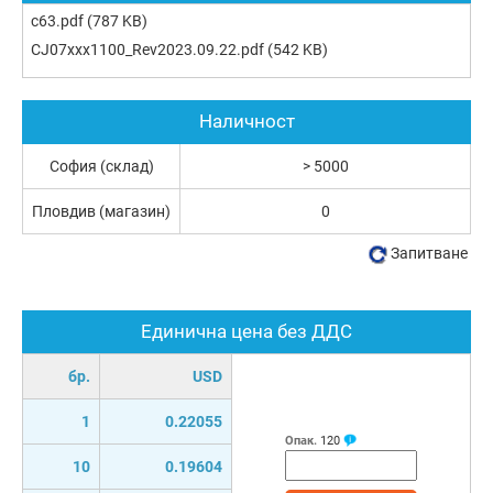
c63.pdf
(787 KB)
CJ07xxx1100_Rev2023.09.22.pdf
(542 KB)
Наличност
София (склад)
> 5000
Пловдив (магазин)
0
Запитване
Единична цена без ДДС
бр.
USD
1
0.22055
Опак.
120
10
0.19604