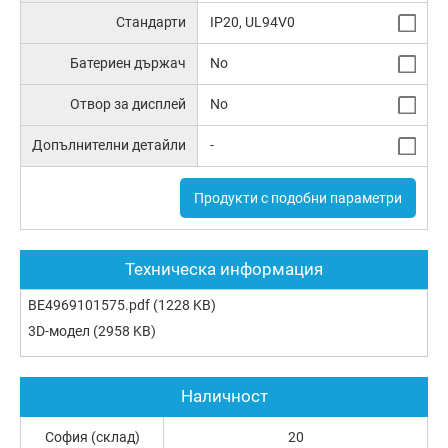
Стандарти
IP20, UL94V0
Батериен държач
No
Отвор за дисплей
No
Допълнителни детайли
-
Продукти с подобни параметри
Техническа информация
BE4969101575.pdf
(1228 KB)
3D-модел
(2958 KB)
Наличност
София (склад)
20