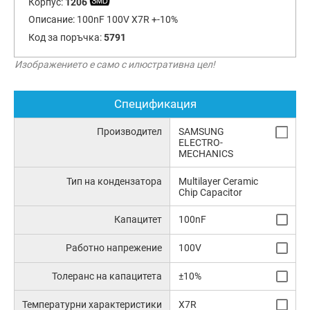
Корпус:
1206
Описание:
100nF 100V X7R +-10%
Код за поръчка:
5791
Изображението е само с илюстративна цел!
Спецификация
Производител
SAMSUNG
ELECTRO-
MECHANICS
Тип на кондензатора
Multilayer Ceramic
Chip Capacitor
Капацитет
100nF
Работно напрежение
100V
Толеранс на капацитета
±10%
Температурни характеристики
X7R