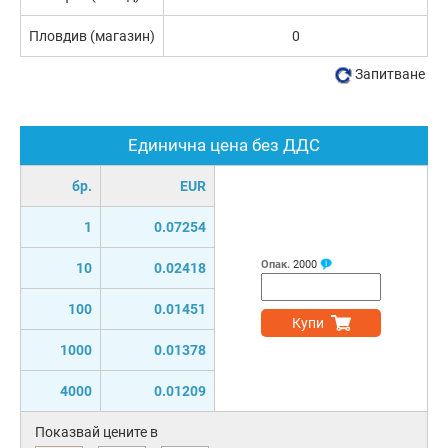
Пловдив (магазин)
0
Запитване
Единична цена без ДДС
бр.
EUR
1
0.07254
Опак.
2000
10
0.02418
100
0.01451
Купи
1000
0.01378
4000
0.01209
Показвай цените в